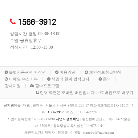
1566-3912
상담시간 평일 09:30~18:00
주말·공휴일휴무
점심시간 : 12:30~13:30
불법사용관련 저작권
이용약관
개인정보취급방침
이메일 수집거부
책임의 한계,법적고지
문의
강사지원
필수프로그램
현재 화면은 모바일 버전입니다. > PC버전으로 바꾸기
신지원에듀
|
대표 : 최현동
|
서울시 강서구 양천로 551-17 한화비즈메트로1차 813호
|
전
화 :
1566-3912
|
팩스 :
031)554-2226
사업자등록번호 :
409-46-11890
사업자정보확인
|
통신판매업신고 :
제2024-서울강
서-3599호
|
원격평생교육시설신고 :
제75-1호
개인정보관리책임자 : 한지혜
|
이메일 : startedu1@naver.com