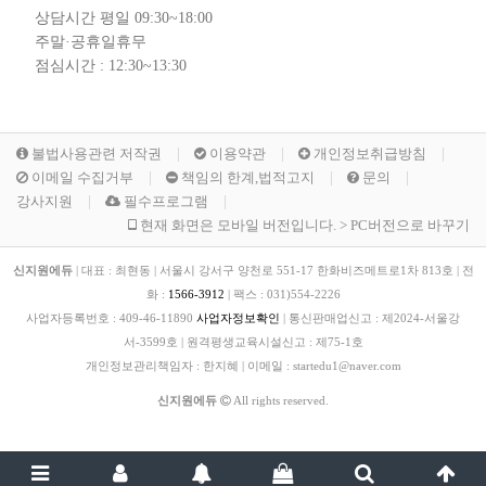
상담시간 평일 09:30~18:00
주말·공휴일휴무
점심시간 : 12:30~13:30
불법사용관련 저작권
이용약관
개인정보취급방침
이메일 수집거부
책임의 한계,법적고지
문의
강사지원
필수프로그램
현재 화면은 모바일 버전입니다. > PC버전으로 바꾸기
신지원에듀
|
대표 : 최현동
|
서울시 강서구 양천로 551-17 한화비즈메트로1차 813호
|
전
화 :
1566-3912
|
팩스 :
031)554-2226
사업자등록번호 :
409-46-11890
사업자정보확인
|
통신판매업신고 :
제2024-서울강
서-3599호
|
원격평생교육시설신고 :
제75-1호
개인정보관리책임자 : 한지혜
|
이메일 : startedu1@naver.com
신지원에듀
All rights reserved.