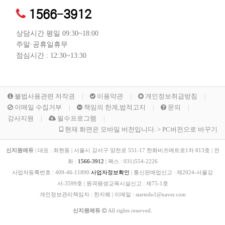
1566-3912
상담시간 평일 09:30~18:00
주말·공휴일휴무
점심시간 : 12:30~13:30
불법사용관련 저작권
이용약관
개인정보취급방침
이메일 수집거부
책임의 한계,법적고지
문의
강사지원
필수프로그램
현재 화면은 모바일 버전입니다. > PC버전으로 바꾸기
신지원에듀
|
대표 : 최현동
|
서울시 강서구 양천로 551-17 한화비즈메트로1차 813호
|
전
화 :
1566-3912
|
팩스 :
031)554-2226
사업자등록번호 :
409-46-11890
사업자정보확인
|
통신판매업신고 :
제2024-서울강
서-3599호
|
원격평생교육시설신고 :
제75-1호
개인정보관리책임자 : 한지혜
|
이메일 : startedu1@naver.com
신지원에듀
All rights reserved.