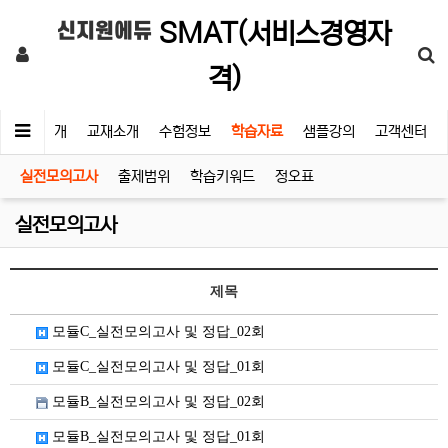
SMAT(서비스경영자
신지원에듀
격)
교수소개
교재소개
수험정보
학습자료
샘플강의
고객센터
실전모의고사
출제범위
학습키워드
정오표
실전모의고사
제목
모듈C_실전모의고사 및 정답_02회
모듈C_실전모의고사 및 정답_01회
모듈B_실전모의고사 및 정답_02회
모듈B_실전모의고사 및 정답_01회