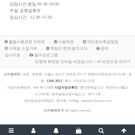
상담시간 평일 09:30~18:00
주말·공휴일휴무
점심시간 : 12:30~13:30
불법사용관련 저작권
이용약관
개인정보취급방침
이메일 수집거부
책임의 한계,법적고지
문의
강사지원
필수프로그램
현재 화면은 모바일 버전입니다. > PC버전으로 바꾸기
신지원에듀
|
대표 : 최현동
|
서울시 강서구 양천로 551-17 한화비즈메트로1차 813호
|
전
화 :
1566-3912
|
팩스 :
031)554-2226
사업자등록번호 :
409-46-11890
사업자정보확인
|
통신판매업신고 :
제2024-서울강
서-3599호
|
원격평생교육시설신고 :
제75-1호
개인정보관리책임자 : 한지혜
|
이메일 : startedu1@naver.com
신지원에듀
All rights reserved.