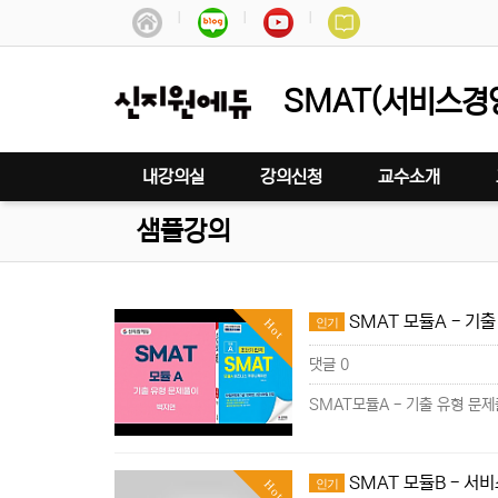
SMAT(서비스경
내강의실
강의신청
교수소개
샘플강의
SMAT 모듈A - 기
인기
Hot
댓글 0
SMAT모듈A - 기출 유형 문제
SMAT 모듈B - 서비
인기
Hot