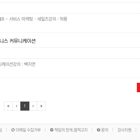
B - 서비스 마케팅 · 세일즈강의 : 허용
즈니스 커뮤니케이션
니케이션강의 : 백지연
1
침
이메일 수집거부
책임의 한계,법적고지
문의
강사지원