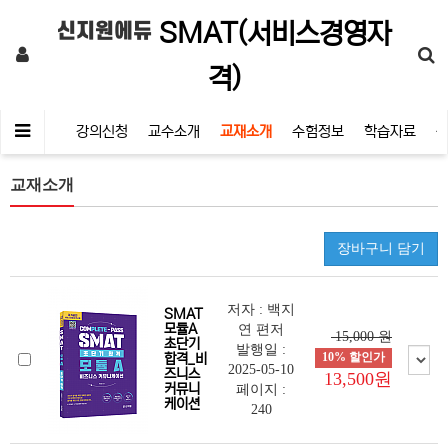
SMAT(서비스경영자
신지원에듀
격)
내강의실
강의신청
교수소개
교재소개
수험정보
학습자료
교재소개
장바구니 담기
저자 : 백지
SMAT
모듈A
연 편저
15,000 원
초단기
발행일 :
10% 할인가
합격_비
2025-05-10
즈니스
13,500원
커뮤니
페이지 :
케이션
240