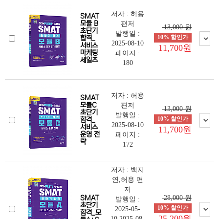
저자 : 허용
SMAT
모듈 B
편저
13,000 원
초단기
발행일 :
10% 할인가
합격_
2025-08-10
서비스
11,700원
마케팅
페이지 :
세일즈
180
저자 : 허용
SMAT
모듈C
편저
13,000 원
초단기
발행일 :
10% 할인가
합격_
2025-08-10
서비스
11,700원
운영 전
페이지 :
략
172
저자 : 백지
연,허용 편
저
SMAT
28,000 원
발행일 :
초단기
10% 할인가
2025-05-
합격_모
25,200원
10,2025-08-