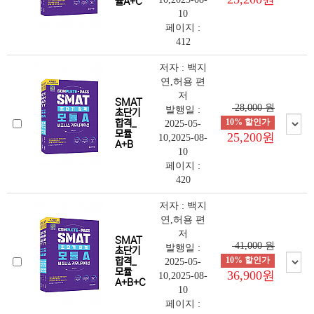
듈A+C
10
페이지 :
412
저자 : 백지
연,허용 편
저
SMAT
28,000 원
발행일 :
초단기
10% 할인가
합격_
2025-05-
모듈
25,200원
10,2025-08-
A+B
10
페이지 :
420
저자 : 백지
연,허용 편
저
SMAT
41,000 원
발행일 :
초단기
10% 할인가
합격_
2025-05-
모듈
36,900원
10,2025-08-
A+B+C
10
페이지 :