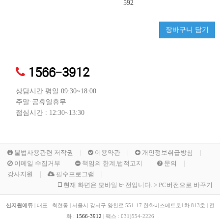
592
장바구니 담기
1566-3912
상담시간 평일 09:30~18:00
주말·공휴일휴무
점심시간 : 12:30~13:30
불법사용관련 저작권
이용약관
개인정보취급방침
이메일 수집거부
책임의 한계,법적고지
문의
강사지원
필수프로그램
현재 화면은 모바일 버전입니다. > PC버전으로 바꾸기
신지원에듀
|
대표 : 최현동
|
서울시 강서구 양천로 551-17 한화비즈메트로1차 813호
|
전
화 :
1566-3912
|
팩스 :
031)554-2226